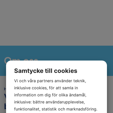
Om oss
Samtycke till cookies
Vi och våra partners använder teknik,
inklusive cookies, för att samla in
Hem
Om oss
Välkommen till din MECA
information om dig för olika ändamål,
inklusive: bättre användarupplevelse,
bilverkstad i Ödåkra!
funktionalitet, statistik och marknadsföring.