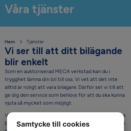
Våra tjänster
Hem
Tjänster
Vi ser till att ditt bilägande
blir enkelt
Som en auktoriserad MECA verkstad kan du i
trygghet lämna din bil till oss. Vi vet att det inte
alltid är roligt att vara bilägare. Därför ser vi till att
ge dig den service som behövs för att du ska kunna
njuta så mycket som möjligt.
Vi jobbar med MECAs tilläggstjänster som ska göra
bilägandet, service och reparationer så enkelt som
Samtycke till cookies
möjligt.