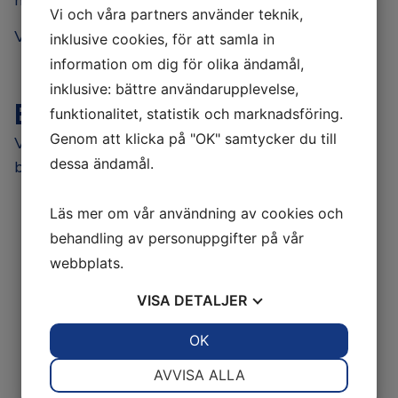
Vi och våra partners använder teknik,
Varmt välkommen till oss på Niba Motor i Ödåkra!
inklusive cookies, för att samla in
information om dig för olika ändamål,
inklusive: bättre användarupplevelse,
Bilverkstad
funktionalitet, statistik och marknadsföring.
Genom att klicka på "OK" samtycker du till
Vi utför reparationer och service på de flesta
dessa ändamål.
bilmärken
Felsökning elektronik
Läs mer om vår användning av cookies och
Kamremsbyte
behandling av personuppgifter på vår
Bromsar
webbplats.
Avgassystem
AC-reparationer
VISA
DETALJER
Släpservice
JA
NEJ
OK
JA
NEJ
NÖDVÄNDIG
INSTÄLLNINGAR
AVVISA ALLA