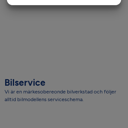
JA
NEJ
JA
NEJ
MARKNADSFÖRING
STATISTIK
Bilservice
Vi är en märkesobereonde bilverkstad och följer
alltid bilmodellens serviceschema.